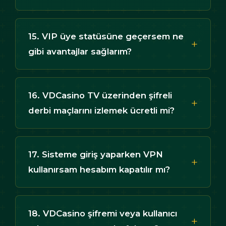
15. VIP üye statüsüne geçersem ne
gibi avantajlar sağlarım?
16. VDCasino TV üzerinden şifreli
derbi maçlarını izlemek ücretli mi?
17. Sisteme giriş yaparken VPN
kullanırsam hesabım kapatılır mı?
18. VDCasino şifremi veya kullanıcı