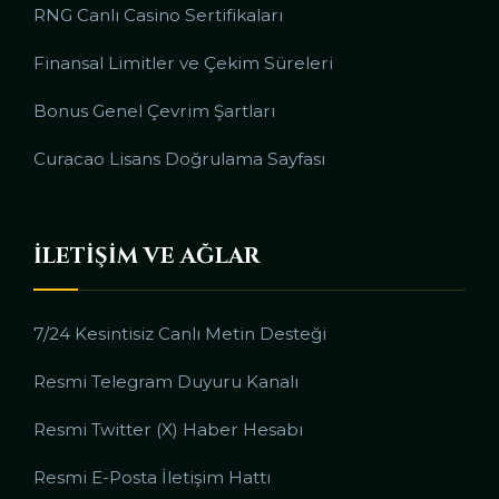
RNG Canlı Casino Sertifikaları
Finansal Limitler ve Çekim Süreleri
Bonus Genel Çevrim Şartları
Curacao Lisans Doğrulama Sayfası
İLETIŞIM VE AĞLAR
7/24 Kesintisiz Canlı Metin Desteği
Resmi Telegram Duyuru Kanalı
Resmi Twitter (X) Haber Hesabı
Resmi E-Posta İletişim Hattı