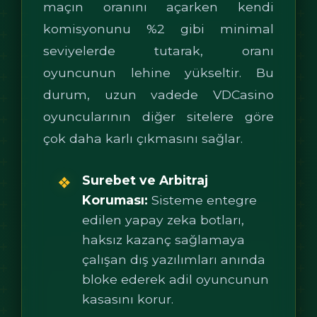
maçın oranını açarken kendi
komisyonunu %2 gibi minimal
seviyelerde tutarak, oranı
oyuncunun lehine yükseltir. Bu
durum, uzun vadede VDCasino
oyuncularının diğer sitelere göre
çok daha karlı çıkmasını sağlar.
Surebet ve Arbitraj
Koruması:
Sisteme entegre
edilen yapay zeka botları,
haksız kazanç sağlamaya
çalışan dış yazılımları anında
bloke ederek adil oyuncunun
kasasını korur.