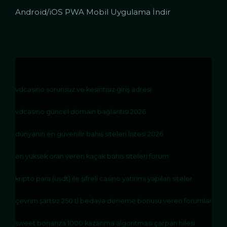
Android/iOS PWA Mobil Uygulama İndir
vdcasino sorunsuz ve kesintisiz giriş adresi
vdcasino güncel domain bağlantısı 2026
dünyanın en güvenilir bahis siteleri listesi 2026
en yüksek oran veren kaçak bahis siteleri forum
kripto para (usdt) i̇le şifreli casino yatırımı yapılan siteler
çevrim şartsız 250 tl bedava deneme bonusu veren forumlar
sweet bonanza 1000 kazanma algoritması çarpan hilesi