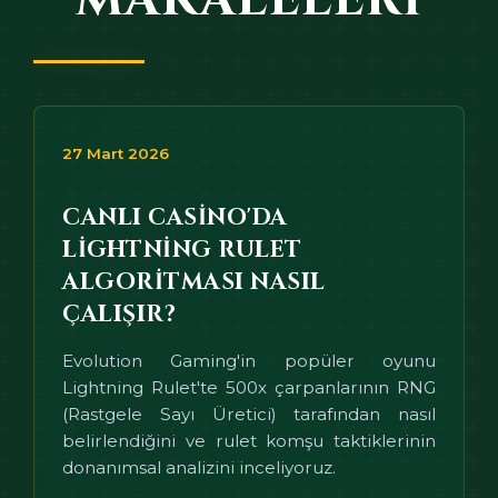
27 Mart 2026
CANLI CASINO'DA
LIGHTNING RULET
ALGORITMASI NASIL
ÇALIŞIR?
Evolution Gaming'in popüler oyunu
Lightning Rulet'te 500x çarpanlarının RNG
(Rastgele Sayı Üretici) tarafından nasıl
belirlendiğini ve rulet komşu taktiklerinin
donanımsal analizini inceliyoruz.