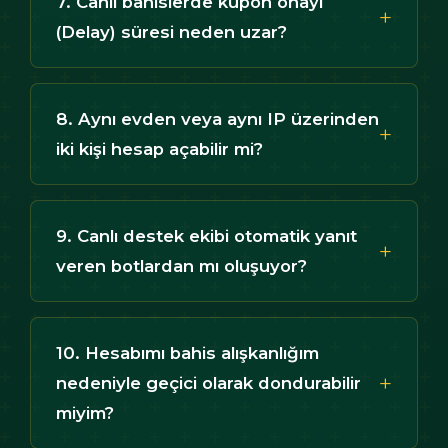
7. Canlı bahislerde kupon onayı
(Delay) süresi neden uzar?
8. Aynı evden veya aynı IP üzerinden
iki kişi hesap açabilir mi?
9. Canlı destek ekibi otomatik yanıt
veren botlardan mı oluşuyor?
10. Hesabımı bahis alışkanlığım
nedeniyle geçici olarak dondurabilir
miyim?