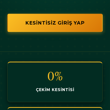
KESINTISIZ GIRIŞ YAP
0%
ÇEKIM KESINTISI