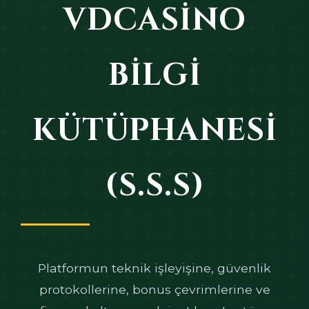
VDCASINO
BILGI
KÜTÜPHANESI
(S.S.S)
Platformun teknik işleyişine, güvenlik
protokollerine, bonus çevrimlerine ve