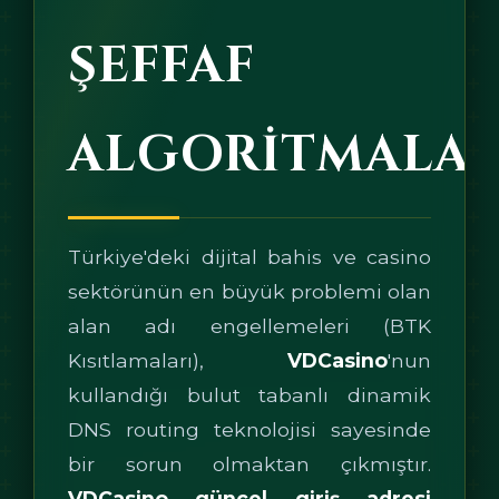
ŞEFFAF
ALGORITMALA
Türkiye'deki dijital bahis ve casino
sektörünün en büyük problemi olan
alan adı engellemeleri (BTK
Kısıtlamaları),
VDCasino
'nun
kullandığı bulut tabanlı dinamik
DNS routing teknolojisi sayesinde
bir sorun olmaktan çıkmıştır.
VDCasino güncel giriş adresi