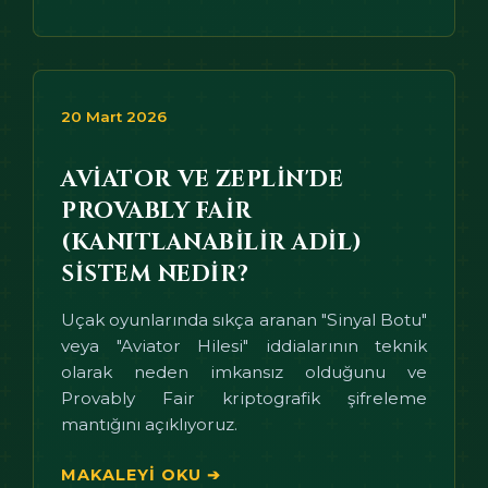
20 Mart 2026
AVIATOR VE ZEPLIN'DE
PROVABLY FAIR
(KANITLANABILIR ADIL)
SISTEM NEDIR?
Uçak oyunlarında sıkça aranan "Sinyal Botu"
veya "Aviator Hilesi" iddialarının teknik
olarak neden imkansız olduğunu ve
Provably Fair kriptografik şifreleme
mantığını açıklıyoruz.
MAKALEYI OKU ➔