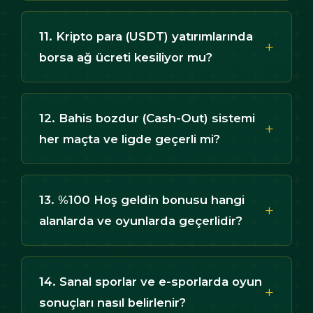
11. Kripto para (USDT) yatırımlarında
borsa ağ ücreti kesiliyor mu?
12. Bahis bozdur (Cash-Out) sistemi
her maçta ve ligde geçerli mi?
13. %100 Hoş geldin bonusu hangi
alanlarda ve oyunlarda geçerlidir?
14. Sanal sporlar ve e-sporlarda oyun
sonuçları nasıl belirlenir?